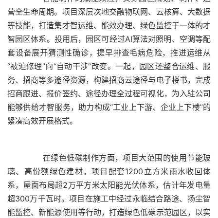
营全生命周期。项目深层次地交融物联网、云核算、大数据
等技能，打造集才智运维、能效办理、绿色监控于一体的才
智园区体系。投用后，园区可经过AI算法对照明、空调等配
套设备展开猜测性确诊，提早排查毛病危险，推进运维从
“被迫修理”向“自动干涉”改变。一起，园区还整合运维、服
务、招商等多途径资源，构建招商云途径与电子楼书，完成
招商跟进、报价签约、途径办理全过程可视化，为入驻公司
能够供给才智服务，助力构成“工业上下游、企业上下楼”的
	  在绿色低碳制作方面，项目大范围的使用节能玻
璃、高份额绿色建材，项目配套1200立方米雨水收回体
系，屋面布局超2万平方米太阳能光伏体系，估计年发电量
超300万千瓦时。项目在施工中经过永临结合路途、扬尘智
能监控、新能源使用等行动，打造绿色低碳示范园区，以实